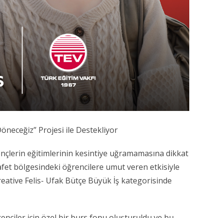
öneceğiz” Projesi ile Destekliyor
nçlerin eğitimlerinin kesintiye uğramamasına dikkat
 afet bölgesindeki öğrencilere umut veren etkisiyle
 Creative Felis- Ufak Bütçe Büyük İş kategorisinde
nciler için özel bir burs fonu oluşturuldu ve bu