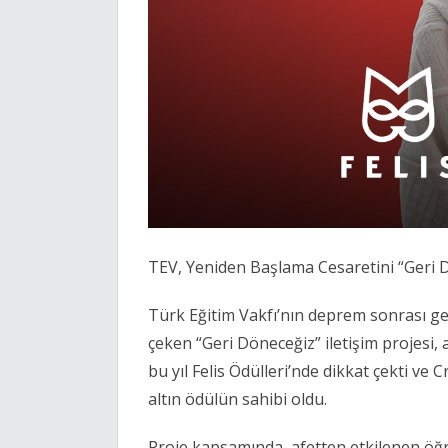
TEV, Yeniden Başlama Cesaretini “Geri D
Türk Eğitim Vakfı’nın deprem sonrası ge
çeken “Geri Döneceğiz” iletişim projesi,
bu yıl Felis Ödülleri’nde dikkat çekti ve
altın ödülün sahibi oldu.
Proje kapsamında, afetten etkilenen öğre