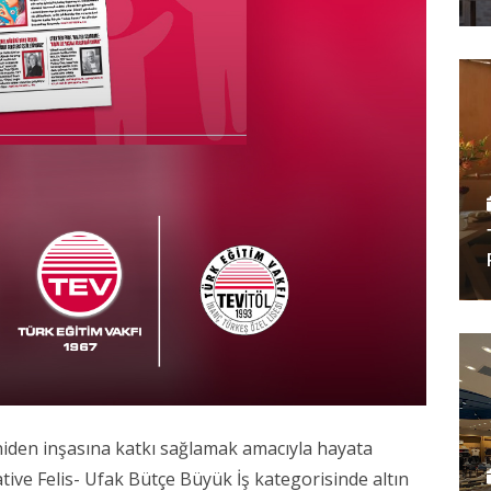
iden inşasına katkı sağlamak amacıyla hayata
tive Felis- Ufak Bütçe Büyük İş kategorisinde altın