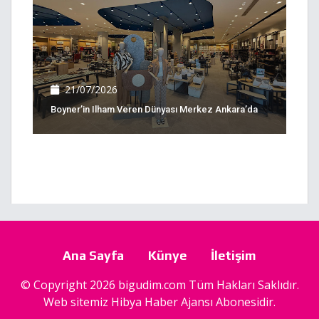
21/07/2026
Boyner’in Ilham Veren Dünyası Merkez Ankara’da
Ana Sayfa
Künye
İletişim
© Copyright 2026 bigudim.com Tüm Hakları Saklıdır.
Web sitemiz
Hibya Haber Ajansı
Abonesidir.